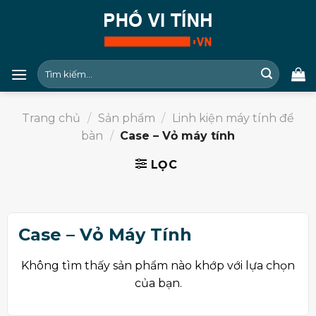
Skip
to
content
Tìm
kiếm:
Trang chủ
/
Sản phẩm
/
Linh kiện máy tính để
bàn
/
Case – Vỏ máy tính
LỌC
Case – Vỏ Máy Tính
Không tìm thấy sản phẩm nào khớp với lựa chọn
của bạn.