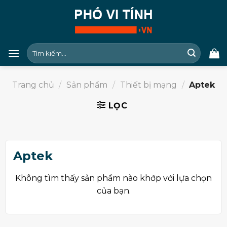
Skip
to
content
Tìm
kiếm:
Trang chủ
/
Sản phẩm
/
Thiết bị mạng
/
Aptek
LỌC
Aptek
Không tìm thấy sản phẩm nào khớp với lựa chọn
của bạn.