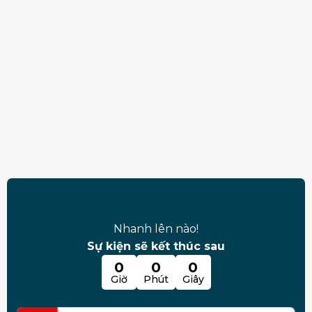
Nhanh lên nào!
Sự kiện sẽ kết thúc sau
0
0
0
Giờ
Phút
Giây