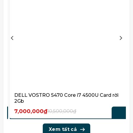
DELL VOSTRO 5470 Core i7 4500U Card rời
g
2Gb
7,000,000
₫
10,500,000
₫
Giá
Giá
l
t
gốc
hiện
l
là:
tại
10,500,000₫.
là:
Xem tất cả
7,000,000₫.