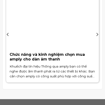
Chức năng và kinh nghiệm chọn mua
amply cho dàn âm thanh
Khuếch đại tín hiệu Thông qua amply bạn có thể
nghe được âm thanh phát ra từ các thiết bị khác. Bạn
cần chọn amply có công suất phù hợp với công suất
loa để có thể phát ra tín hiệu chuẩn nhất. Ngoài ra,
amply còn hỗ trợ tính [...]