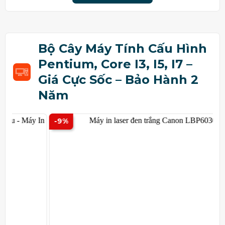
Bộ Cây Máy Tính Cấu Hình
Pentium, Core I3, I5, I7 –
Giá Cực Sốc – Bảo Hành 2
Năm
-9%
-