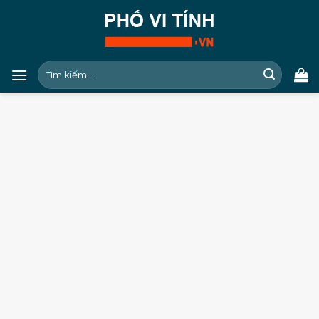
Skip
to
content
Tìm
kiếm: