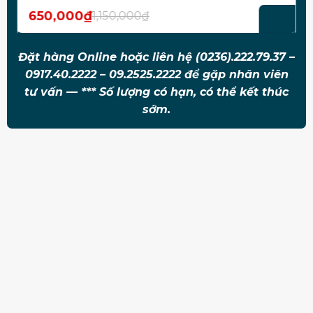
650,000
₫
1,150,000
₫
Giá
Giá
gốc
hiện
là:
tại
l
1,150,000₫.
là:
l
Đặt hàng Online hoặc liên hệ (0236).222.79.37 –
650,000₫.
0917.40.2222 – 09.2525.2222 để gặp nhân viên
tư vấn — *** Số lượng có hạn, có thể kết thúc
sớm.