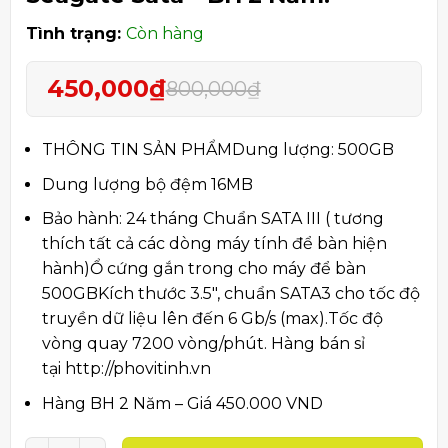
Tình trạng:
Còn hàng
450,000
₫
800,000
₫
Giá
Giá
gốc
hiện
là:
tại
THÔNG TIN SẢN PHẨMDung lượng: 500GB
800,000₫.
là:
Dung lượng bộ đệm 16MB
450,000₫.
Bảo hành: 24 tháng Chuẩn SATA III ( tương
thích tất cả các dòng máy tính để bàn hiện
hành)Ổ cứng gắn trong cho máy để bàn
500GBKích thước 3.5″, chuẩn SATA3 cho tốc độ
truyền dữ liệu lên đến 6 Gb/s (max).Tốc độ
vòng quay 7200 vòng/phút. Hàng bán sỉ
tại http://phovitinh.vn
Hàng BH 2 Năm – Giá 450.000 VND