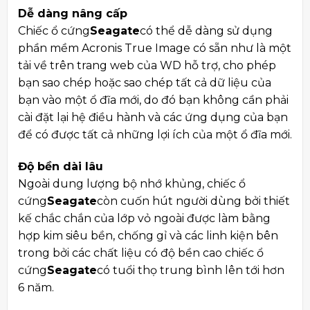
Dễ dàng nâng cấp
Chiếc ổ cứng
Seagate
có thể dễ dàng sử dụng
phần mềm Acronis True Image có sẵn như là một
tải về trên trang web của WD hỗ trợ, cho phép
bạn sao chép hoặc sao chép tất cả dữ liệu của
bạn vào một ổ đĩa mới, do đó bạn không cần phải
cài đặt lại hệ điều hành và các ứng dụng của bạn
để có được tất cả những lợi ích của một ổ đĩa mới.
Độ bền dài lâu
Ngoài dung lượng bộ nhớ khủng, chiếc ổ
cứng
Seagate
còn cuốn hút người dùng bởi thiết
kế chắc chắn của lớp vỏ ngoài được làm bằng
hợp kim siêu bền, chống gỉ và các linh kiện bên
trong bởi các chất liệu có độ bền cao chiếc ổ
cứng
Seagate
có tuổi thọ trung bình lên tới hơn
6 năm.