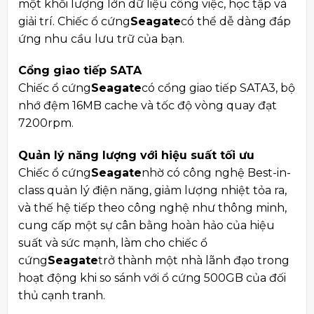
một khối lượng lớn dữ liệu công việc, học tập và
giải trí. Chiếc ổ cứng
Seagate
có thể dễ dàng đáp
ứng nhu cầu lưu trữ của bạn.
Cổng giao tiếp SATA
Chiếc ổ cứng
Seagate
có cổng giao tiếp SATA3, bộ
nhớ đệm 16MB cache và tốc độ vòng quay đạt
7200rpm.
Quản lý năng lượng với hiệu suất tối ưu
Chiếc ổ cứng
Seagate
nhờ có công nghệ Best-in-
class quản lý điện năng, giảm lượng nhiệt tỏa ra,
và thế hệ tiếp theo công nghệ như thông minh,
cung cấp một sự cân bằng hoàn hảo của hiệu
suất và sức mạnh, làm cho chiếc ổ
cứng
Seagate
trở thành một nhà lãnh đạo trong
hoạt động khi so sánh với ổ cứng 500GB của đối
thủ cạnh tranh.